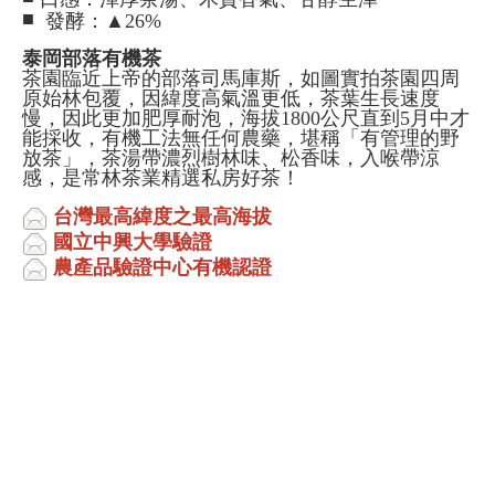
■
發酵：▲26%
泰岡部落有機茶
茶園臨近上帝的部落司馬庫斯，如圖實拍茶園四周
原始林包覆，因緯度高氣溫更低，茶葉生長速度
慢，因此更加肥厚耐泡，海拔1800公尺直到5月中才
能採收，有機工法無任何農藥，堪稱「有管理的野
放茶」，茶湯帶濃烈樹林味、松香味，入喉帶涼
感，是常林茶業精選私房好茶！
台灣最高緯度之最高海拔
國立中興大學驗證
農產品驗證中心有機認證