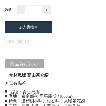
-
+
數量
加入購物車
商品詳細說明
｜常林私版 高山茶介紹 ｜
無毒有機茶
■
品種：青心烏龍
■
產地：泰崗部落 司馬庫斯 (1800m)
■
特色：濃烈樹林味、松香味，入喉帶涼感
■
口感：渾厚茶湯、木質香氣、甘醇生津